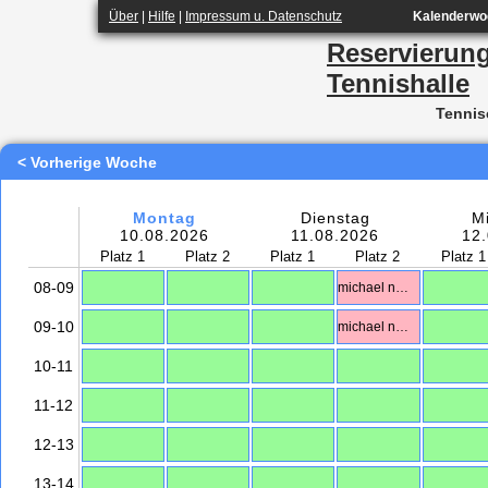
Über
|
Hilfe
|
Impressum u. Datenschutz
Kalenderwoc
Reservierun
Tennishalle
Tennis
< Vorherige Woche
Montag
Dienstag
M
10.08.2026
11.08.2026
12
Platz 1
Platz 2
Platz 1
Platz 2
Platz 1
08-09
michael nelius
09-10
michael nelius
10-11
11-12
12-13
13-14